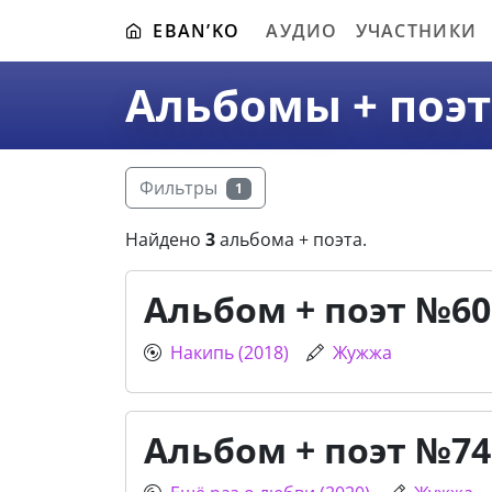
EBAN’KO
АУДИО
УЧАСТНИКИ
Альбомы + поэ
Фильтры
1
Найдено
3
альбома + поэта.
Альбом + поэт №60
Накипь (2018)
Жужжа
Альбом + поэт №74