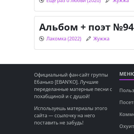
Ещё раз о любви (2020)
Жужжа
Альбом + поэт №94
Лакомка (2022)
Жужжа
МЕН
Официальный фан-сайт группы
Ебанько [EBAN’KO]. Лучшие
переделанные матерные песни с
Польз
похабщиной и с душой!
Посет
Используешь материалы этого
Комм
сайта — ссылочку на него
поставить не забудь!
Охуит