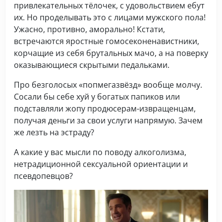
привлекательных тёлочек, с удовольствием ебут
их. Но проделывать это с лицами мужского пола!
Ужасно, противно, аморально! Кстати,
встречаются яростные гомосеконенавистники,
корчащие из себя брутальных мачо, а на поверку
оказывающиеся скрытыми педальками.
Про безголосых «попмегазвёзд» вообще молчу.
Сосали бы себе хуй у богатых папиков или
подставляли жопу продюсерам-извращенцам,
получая деньги за свои услуги напрямую. Зачем
же лезть на эстраду?
А какие у вас мысли по поводу алкоголизма,
нетрадиционной сексуальной ориентации и
псевдопевцов?