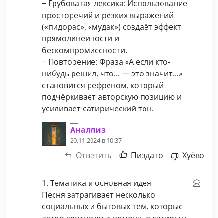
− Грубоватая лексика: Использование
просторечий и резких выражений
(«пидорас», «мудак») создаёт эффект
прямолинейности и
бескомпромиссности.
− Повторение: Фраза «А если кто-
нибудь решил, что... — это значит...»
становится рефреном, который
подчёркивает авторскую позицию и
усиливает сатирический тон.
Аналлиз
20.11.2024 в 10:37
Ответить
Пиздато
Хуёво
1. Тематика и основная идея
Песня затрагивает несколько
социальных и бытовых тем, которые
автор критикует с помощью сатиры и