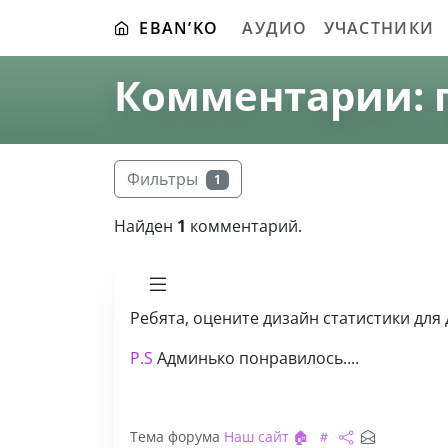
EBAN’KO
АУДИО
УЧАСТНИКИ
Комментарии: 
Фильтры
1
Найден
1
комментарий.
Ребята, оцените дизайн статистики для
P.S
Админько понравилось....
Тема форума
Наш сайт 🏠