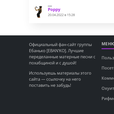
Poppy
20.04.2022 в 15:28
МЕН
Официальный фан-сайт группы
Ебанько [EBAN’KO]. Лучшие
переделанные матерные песни с
Польз
похабщиной и с душой!
Посет
Используешь материалы этого
Комм
сайта — ссылочку на него
поставить не забудь!
Охуит
Рифм