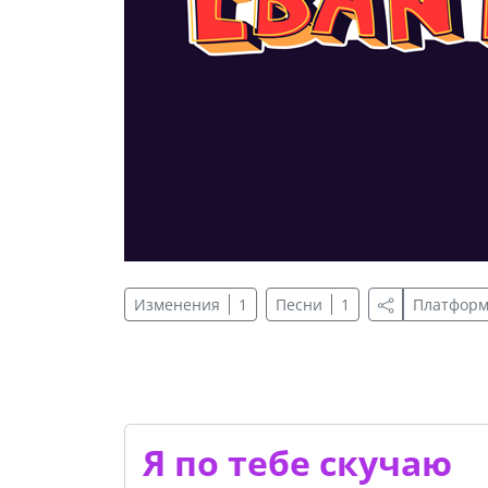
Изменения
1
Песни
1
Платфор
Я по тебе скучаю