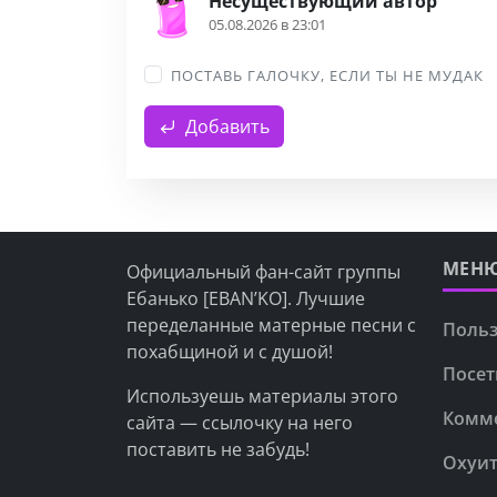
Несуществующий автор
05.08.2026 в 23:01
ПОСТАВЬ ГАЛОЧКУ, ЕСЛИ ТЫ НЕ МУДАК
Добавить
МЕН
Официальный фан-сайт группы
Ебанько [EBAN’KO]. Лучшие
переделанные матерные песни с
Польз
похабщиной и с душой!
Посет
Используешь материалы этого
Комм
сайта — ссылочку на него
поставить не забудь!
Охуит