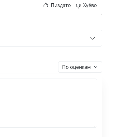
Пиздато
Хуёво