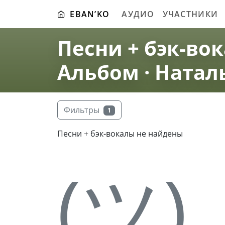
EBAN’KO
АУДИО
УЧАСТНИКИ
Песни + бэк-вок
Альбом · Натал
Фильтры
1
Песни + бэк-вокалы не найдены
(ツ)