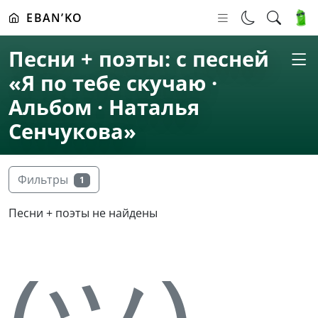
EBAN’KO
Песни + поэты: с песней
«Я по тебе скучаю ·
Альбом · Наталья
Сенчукова»
Фильтры
1
Песни + поэты не найдены