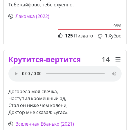
​Тебе кайфово, тебе охуенно.
Лакомка (2022)
98%
125
Пиздато
1
Хуёво
Крутится-вертится
14
Догорела моя свечка,
Наступил кромешный ад,
Стал он ниже чем колени,
Доктор мне сказал: «угас».
Вселенная Ебанько (2021)