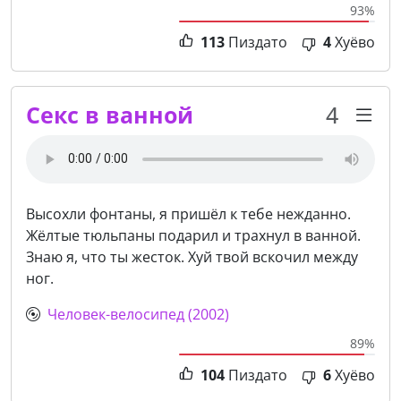
93%
113
Пиздато
4
Хуёво
Секс в ванной
4
Высохли фонтаны, я пришёл к тебе нежданно.
Жёлтые тюльпаны подарил и трахнул в ванной.
Знаю я, что ты жесток. Хуй твой вскочил между
ног.
Человек-велосипед (2002)
89%
104
Пиздато
6
Хуёво