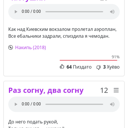
Как над Киевским вокзалом пролетал аэроплан,
Все ебальники задрали, спиздила я чемодан.
Накипь (2018)
91%
64
Пиздато
3
Хуёво
Раз согну, два согну
12
До него подать рукой,