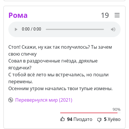
Рома
19
Стоп! Скажи, ну как так получилось? Ты зачем
свою спичку
Совал в раздроченные гнёзда, дряхлые
ягодички?
С тобой всё лето мы встречались, но пошли
перемены.
Осенним утром начались твои тупые измены.
Перевернулся мир (2021)
90%
94
Пиздато
5
Хуёво