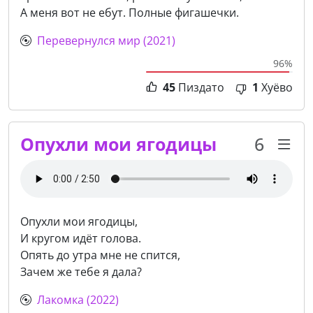
А меня вот не ебут. Полные фигашечки.
Перевернулся мир (2021)
96%
45
Пиздато
1
Хуёво
Опухли мои ягодицы
6
Опухли мои ягодицы,
И кругом идёт голова.
Опять до утра мне не спится,
Зачем же тебе я дала?
Лакомка (2022)