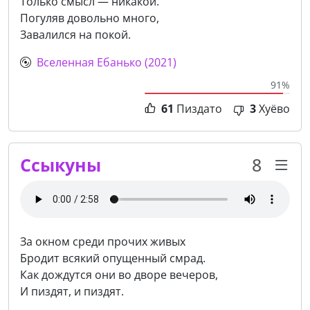
Только смысл — никакой.
Погуляв довольно много,
Завалился на покой.
Вселенная Ебанько (2021)
91%
61
Пиздато
3
Хуёво
Ссыкуны
8
За окном среди прочих живых
Бродит всякий опущенный смрад.
Как дождутся они во дворе вечеров,
И пиздят, и пиздят.