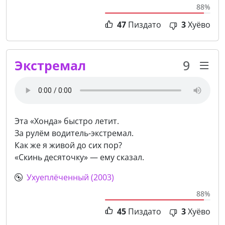
88%
47
Пиздато
3
Хуёво
Экстремал
9
Эта «Хонда» быстро летит.
За рулём водитель-экстремал.
Как же я живой до сих пор?
«Скинь десяточку» — ему сказал.
Ухуеплёченный (2003)
88%
45
Пиздато
3
Хуёво