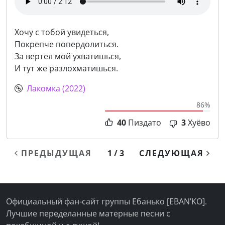
Хочу с тобой увидеться,
Покрепче попердолиться.
За вертел мой ухватишься,
И тут же разлохматишься.
Лакомка (2022)
86%
40
Пиздато
3
Хуёво
ПРЕДЫДУЩАЯ
1 / 3
СЛЕДУЮЩАЯ
Официальный фан-сайт группы Ебанько [EBAN’KO].
Лучшие переделанные матерные песни с