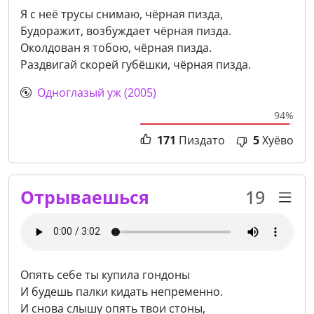
Я с неё трусы снимаю, чёрная пизда,
Будоражит, возбуждает чёрная пизда.
Околдован я тобою, чёрная пизда.
Раздвигай скорей губёшки, чёрная пизда.
Одноглазый уж (2005)
94%
171
Пиздато
5
Хуёво
Отрываешься
19
Опять себе ты купила гондоны
И будешь палки кидать непременно.
И снова слышу опять твои стоны,