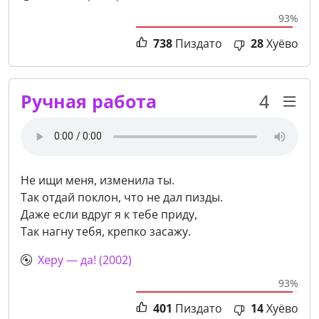
93%
738
Пиздато
28
Хуёво
Ручная работа
4
Не ищи меня, изменила ты.
Так отдай поклон, что не дал пизды.
Даже если вдруг я к тебе приду,
Так нагну тебя, крепко засажу.
Херу — да! (2002)
93%
401
Пиздато
14
Хуёво