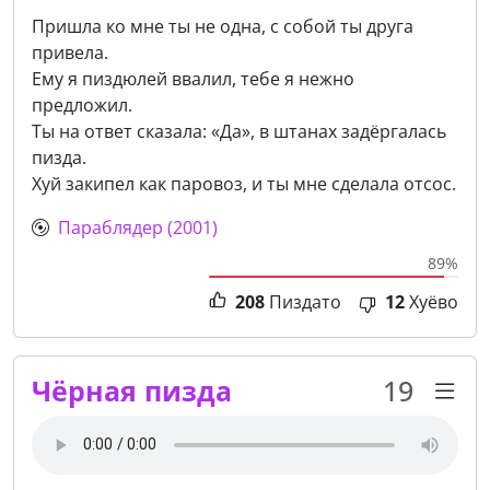
Пришла ко мне ты не одна, с собой ты друга
привела.
Ему я пиздюлей ввалил, тебе я нежно
предложил.
Ты на ответ сказала: «Да», в штанах задёргалась
пизда.
Хуй закипел как паровоз, и ты мне сделала отсос.
Параблядер (2001)
89%
208
Пиздато
12
Хуёво
Чёрная пизда
19