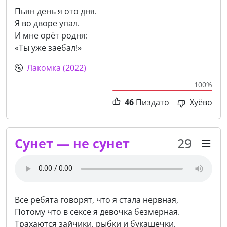
Пьян день я ото дня.
Я во дворе упал.
И мне орёт родня:
«Ты уже заебал!»
Лакомка (2022)
100%
46
Пиздато
Хуёво
Сунет — не сунет
29
Все ребята говорят, что я стала нервная,
Потому что в сексе я девочка безмерная.
Трахаются зайчики, рыбки и букашечки,