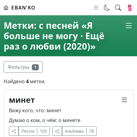
EBAN’KO
Метки: с песней «Я
больше не могу · Ещё
раз о любви (2020)»
Фильтры
1
Найдено
4
метки.
минет
Вижу кого, что: минет
Думаю о ком, о чём: о минете
Песни
165
Альбомы
78