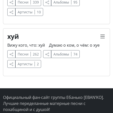
Песни
339
Альбомы
95
Артисты
10
хуй
Вижу кого, что: хуй
Думаю о ком, о чём: о хуе
Песни
262
Альбомы
74
Артисты
2
Официальный фан-сайт группы Ебанько [EBAN’KO].
Лучшие переделанные матерные песни с
похабщиной и с душой!