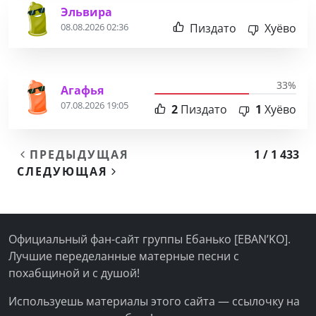
Эльвира
Пиздато
Хуёво
08.08.2026 02:36
33%
Агафья
07.08.2026 19:05
2
Пиздато
1
Хуёво
ПРЕДЫДУЩАЯ
1 / 1 433
СЛЕДУЮЩАЯ
Официальный фан-сайт группы Ебанько [EBAN’KO].
Лучшие переделанные матерные песни с
похабщиной и с душой!
Используешь материалы этого сайта — ссылочку на