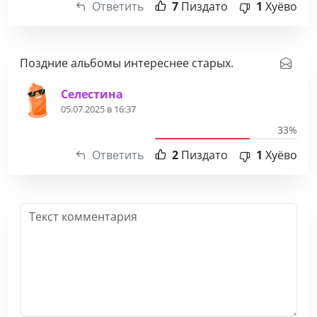
Ответить
7
Пиздато
1
Хуёво
Поздние альбомы интереснее старых.
Селестина
05.07.2025 в 16:37
33%
Ответить
2
Пиздато
1
Хуёво