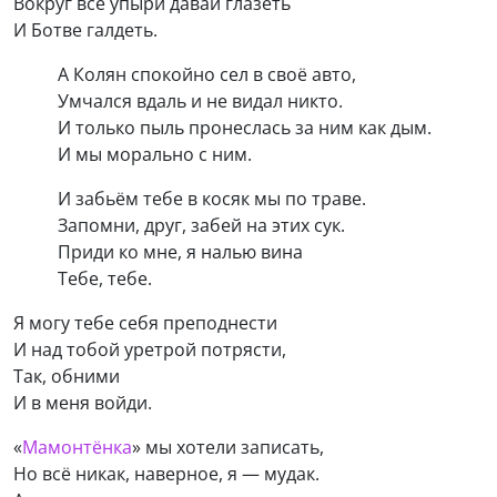
Вокруг все упыри давай глазеть
И Ботве галдеть.
А Колян спокойно сел в своё авто,
Умчался вдаль и не видал никто.
И только пыль пронеслась за ним как дым.
И мы морально с ним.
И забьём тебе в косяк мы по траве.
Запомни, друг, забей на этих сук.
Приди ко мне, я налью вина
Тебе, тебе.
Я могу тебе себя преподнести
И над тобой уретрой потрясти,
Так, обними
И в меня войди.
«
Мамонтёнка
» мы хотели записать,
Но всё никак, наверное, я — мудак.