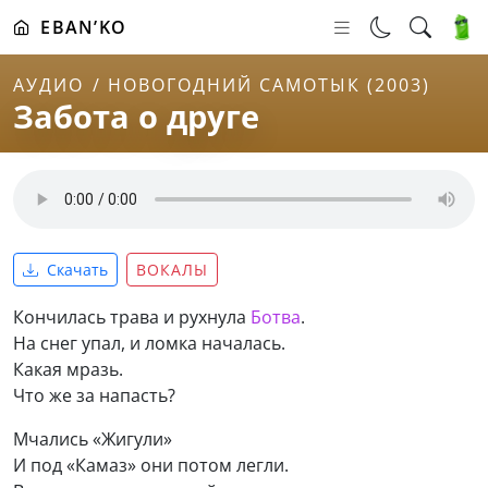
EBAN’KO
АУДИО
НОВОГОДНИЙ САМОТЫК (2003)
Забота о друге
Скачать
ВОКАЛЫ
Кончилась трава и рухнула
Ботва
.
На снег упал, и ломка началась.
Какая мразь.
Что же за напасть?
Мчались «Жигули»
И под «Камаз» они потом легли.