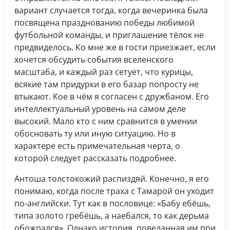
вариант случается тогда, когда вечеринка была
посвящена празднованию победы любимой
футбольной команды, и приглашение тёлок не
предвиделось. Ко мне же в гости приезжает, если
хочется обсудить события вселенского
масштаба, и каждый раз сетует, что курицы,
всякие там придурки в его базар попросту не
втыкают. Кое в чём я согласен с дружбаном. Его
интеллектуальный уровень на самом деле
высокий. Мало кто с ним сравнится в умении
обосновать ту или иную ситуацию. Но в
характере есть примечательная черта, о
которой следует рассказать подробнее.
Антоша толстокожий распиздяй. Конечно, я его
понимаю, когда после траха с Тамарой он уходит
по-английски. Тут как в пословице: «Бабу ебёшь,
типа золото гребёшь, а наебался, то как дерьма
обожрался». Однако история, поведанная им при