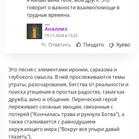
я налью вина тебе, мой друг». Это
говорит о важности взаимопомощи в
трудные времена.
Аналлиз
19.11.2024 в 13:22
Ответить
Пиздато
Хуёво
Это песня с элементами иронии, сарказма и
глубокого смысла. В ней прослеживаются темы
утраты, разочарования, бегства от реальности и
поиска утешения в простых радостях, таких как
дружба, вино и общение. Лирический герой
переживает сложные эмоции, связанные с
потерей ("Кончилась трава и рухнула Ботва"), а
также сталкивается с равнодушием
окружающего мира ("Вокруг все упыри давай
глазеть").