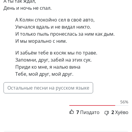
А ты так ждал,
День и ночь не спал.
А Колян спокойно сел в своё авто,
Умчался вдаль и не видал никто.
И только пыль пронеслась за ним как дым.
И мы морально с ним.
И забьём тебе в косяк мы по траве.
Запомни, друг, забей на этих сук.
Приди ко мне, я налью вина
Тебе, мой друг, мой друг.
Остальные песни на русском языке
56%
7
Пиздато
2
Хуёво