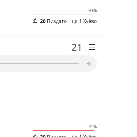
93%
26
Пиздато
1
Хуёво
21
91%