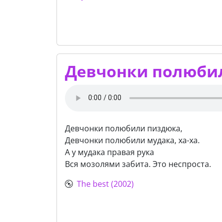
Девчонки полюби
Девчонки полюбили пиздюка,
Девчонки полюбили мудака, ха-ха.
А у мудака правая рука
Вся мозолями забита. Это неспроста.
The best (2002)