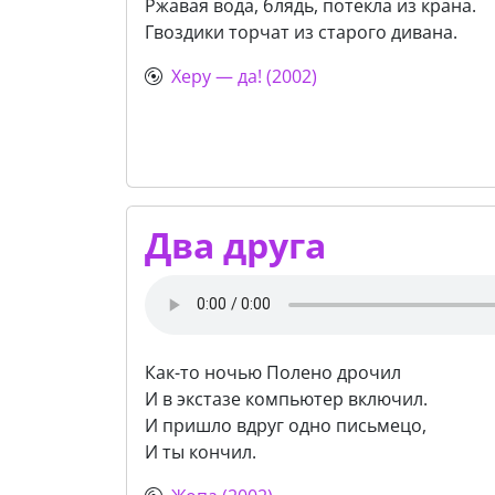
Ржавая вода, блядь, потекла из крана.
Гвоздики торчат из старого дивана.
Херу — да! (2002)
Два друга
Как-то ночью Полено дрочил
И в экстазе компьютер включил.
И пришло вдруг одно письмецо,
И ты кончил.