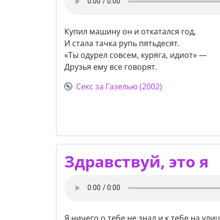
Купил машину он и откатался год,
И стала тачка рупь пятьдесят.
«Ты одурел совсем, куряга, идиот» —
Друзья ему все говорят.
Секс за Газелью (2002)
Здравствуй, это я
Я ничего о тебе не знал и к тебе на ули