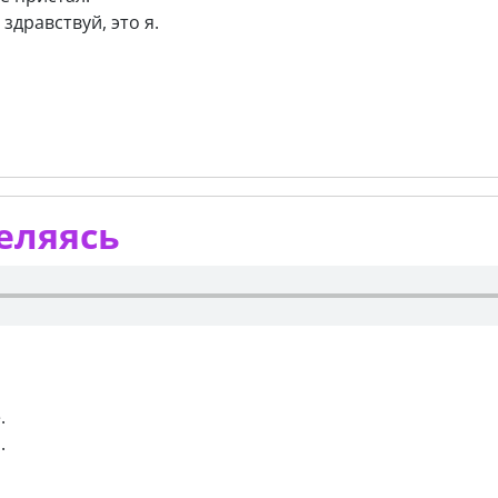
здравствуй, это я.
еляясь
,
.
.