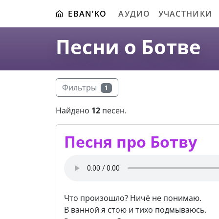
EBAN’KO
АУДИО
УЧАСТНИКИ
Песни о Ботве
Фильтры
1
Найдено
12
песен.
Песня про Ботву
Что произошло? Ничё не понимаю.
В ванной я стою и тихо подмываюсь.