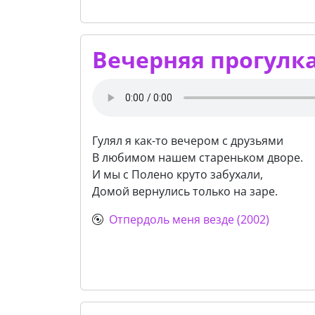
Вечерняя прогулк
Гулял я как-то вечером с друзьями
В любимом нашем стареньком дворе.
И мы с Полено круто забухали,
Домой вернулись только на заре.
Отпердоль меня везде (2002)