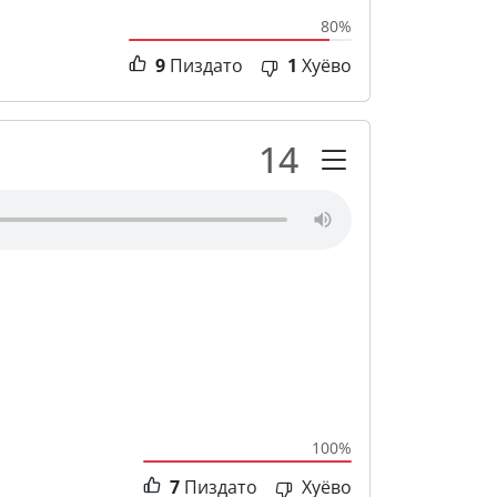
80%
9
Пиздато
1
Хуёво
14
100%
7
Пиздато
Хуёво