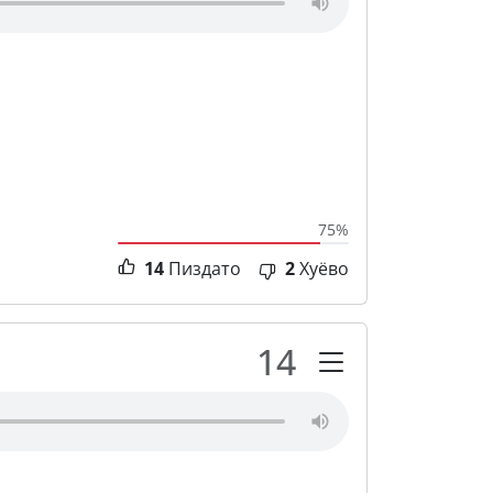
75%
14
Пиздато
2
Хуёво
14