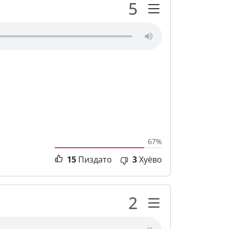
5
67%
15
Пиздато
3
Хуёво
2