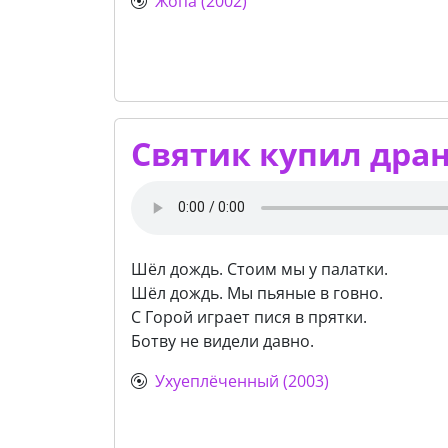
Жопа (2002)
Святик купил дра
Шёл дождь. Стоим мы у палатки.
Шёл дождь. Мы пьяные в говно.
С Горой играет пися в прятки.
Ботву не видели давно.
Ухуеплёченный (2003)