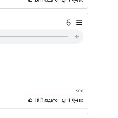
20
Пиздато
1
Хуёво
6
90%
19
Пиздато
1
Хуёво