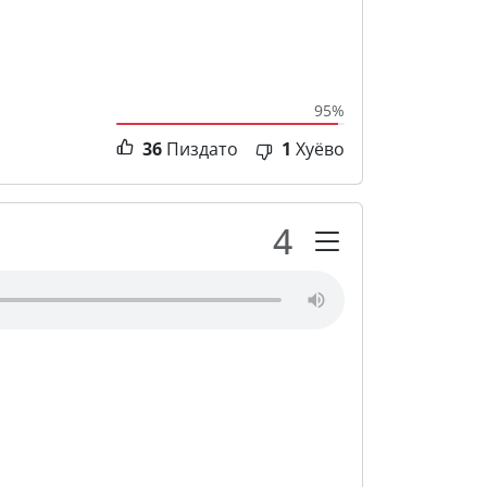
95%
36
Пиздато
1
Хуёво
4